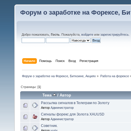
Форум о заработке на Форексе, Би
Добро пожаловать,
Гость
. Пожалуйста,
войдите
или
зарегистрируйтесь
.
Начало
Помощь
Поиск
Вход
Регистрация
Форум о заработке на Форексе, Биткоине, Акциях
»
Работа на форексе
Страницы: [
1
]
Тема
/
Автор
Рассылка сигналов в Телеграм по Золоту
Автор
Администратор
Сигналы форекс для Золота XAUUSD
Автор
Администратор
Советник.
Автор
yuriy