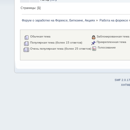
Страницы: [
1
]
Форум о заработке на Форексе, Биткоине, Акциях
»
Работа на форексе
Обычная тема
Заблокированная тема
Прикрепленная тема
Популярная тема (более 15 ответов)
Голосование
Очень популярная тема (более 25 ответов)
SMF 2.0.1
XHTM