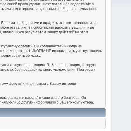
т за собой право удалить нежелательное содержание в
алять или редактировать отдельные сообщения немедленно.
 Вашими сообщениями и оградить от ответственности за
 также оставляют за собой право раскрыть Ваши личные
а, являющихся результатом Ваших действий на этом
эту учетную запись, Вы соглашаетесь никогда не
акже соглашаетесь НИКОГДА НЕ использовать учетную запись
предотвратить её кражу.
ерную и точную информацию. Любая информация, которую
можно, без предварительного уведомления. При этом к
этому форуму или для связи с Вашим интернет-
льзователя и пароль) в кэше вашего браузера. Он
т какую-либо другую информацию с Вашего компьютера.