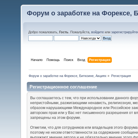
Форум о заработке на Форексе, 
Добро пожаловать,
Гость
. Пожалуйста,
войдите
или
зарегистрируйте
Начало
Помощь
Поиск
Вход
Регистрация
Форум о заработке на Форексе, Биткоине, Акциях
»
Регистрация
Регистрационное соглашение
Вы соглашаетесь с тем, что при использовании данного фо
непристойными, разжигающими ненависть, религиозную, ме
образом нарушающими Международное или Российское зако
авторских прав или у Вас нет письменного разрешения от в
запрещены на этом форуме.
Отметим, что для сотрудников или владельцев этого форум
поэтому не несем ответственности за содержание сообщен
выражают мнение автора и не обязательно мнение этого фор