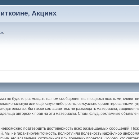
Биткоине, Акциях
сь
.
рума не будете размещать на нем сообщения, являющиеся ложными, клеветни
жнациональную или ещё какую-либо рознь, сексуально ориентированными, 
нодательство. Вы также соглашаетесь не размещать материалы, защищенные
ладельца авторских прав на эти материалы. Спам, флуд, рекламные объявлен
а невозможно подтвердить достоверность всех размещаемых сообщений. Пожал
ий. Мы не гарантируем точность, полноту или полезность какой-либо инфо
ума, его владельца, сотрудников или дочерних проектов. Любому, кто счита