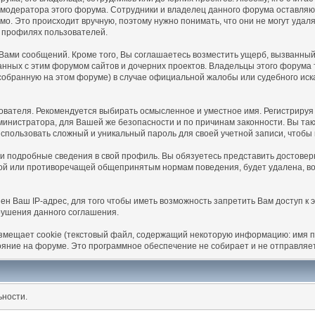
модератора этого форума. Сотрудники и владелец данного форума оставляю
имо. Это происходит вручную, поэтому нужно понимать, что они не могут уд
в профилях пользователей.
ами сообщений. Кроме того, Вы соглашаетесь возместить ущерб, вызванный
занных с этим форумом сайтов и дочерних проектов. Владельцы этого форума
обранную на этом форуме) в случае официальной жалобы или судебного иск
ователя. Рекомендуется выбирать осмысленное и уместное имя. Регистрируя 
дминистратора, для Вашей же безопасности и по причинам законности. Вы т
ользовать сложный и уникальный пароль для своей учетной записи, чтобы 
ти подробные сведения в свой профиль. Вы обязуетесь представить достов
ой или противоречащей общепринятым нормам поведения, будет удалена, воз
н Ваш IP-адрес, для того чтобы иметь возможность запретить Вам доступ к 
рушения данного соглашения.
змещает cookie (текстовый файл, содержащий некоторую информацию: имя по
ояние на форуме. Это программное обеспечение не собирает и не отправляе
ьности.