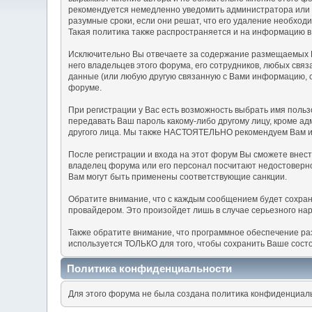
рекомендуется немедленно уведомить администратора или 
разумные сроки, если они решат, что его удаление необход
Такая политика также распространяется и на информацию 
Исключительно Вы отвечаете за содержание размещаемых В
него владельцев этого форума, его сотрудников, любых свя
данные (или любую другую связанную с Вами информацию, с
форуме.
При регистрации у Вас есть возможность выбрать имя польз
передавать Ваш пароль какому-либо другому лицу, кроме а
другого лица. Мы также НАСТОЯТЕЛЬНО рекомендуем Вам исп
После регистрации и входа на этот форум Вы сможете внес
владелец форума или его персонал посчитают недостоверн
Вам могут быть применены соответствующие санкции.
Обратите внимание, что с каждым сообщением будет сохране
провайдером. Это произойдет лишь в случае серьезного на
Также обратите внимание, что программное обеспечение ра
используется ТОЛЬКО для того, чтобы сохранить Ваше сост
Политика конфиденциальности
Для этого форума не была создана политика конфиденциал