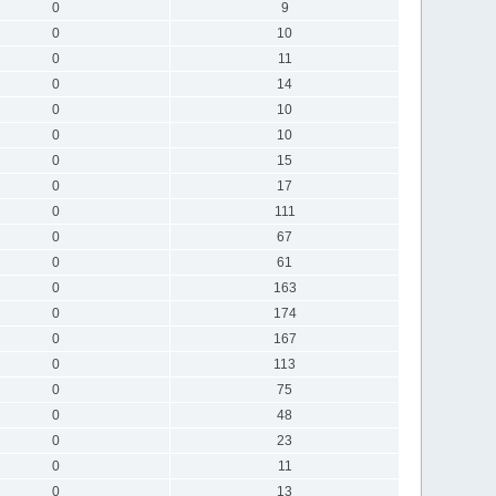
0
9
0
10
0
11
0
14
0
10
0
10
0
15
0
17
0
111
0
67
0
61
0
163
0
174
0
167
0
113
0
75
0
48
0
23
0
11
0
13