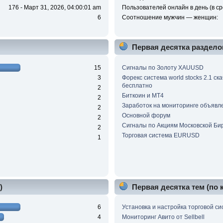
176 - Март 31, 2026, 04:00:01 am
Пользователей онлайн в день (в ср
6
Соотношение мужчин — женщин:
Первая десятка раздело
15
Сигналы по Золоту XAUUSD
3
Форекс система world stocks 2.1 ск
бесплатно
2
Биткоин и МТ4
2
Заработок на мониторинге объявл
2
Основной форум
2
Сигналы по Акциям Московской Би
2
Торговая система EURUSD
1
)
Первая десятка тем (по
6
Установка и настройка торговой с
4
Мониторинг Авито от Sellbell