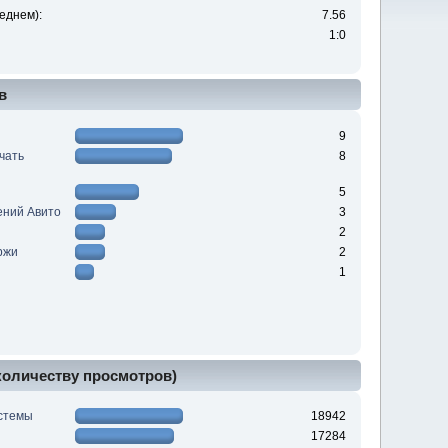
еднем):
7.56
1:0
в
9
ачать
8
5
ений Авито
3
2
ржи
2
1
 количеству просмотров)
истемы
18942
17284