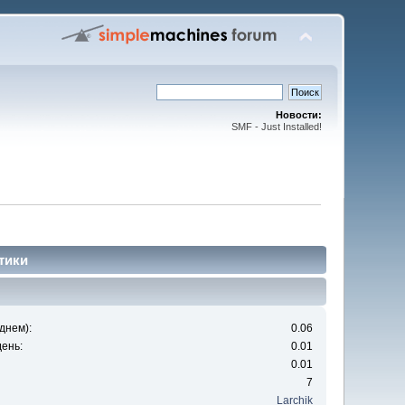
Новости:
SMF - Just Installed!
тики
днем):
0.06
ень:
0.01
0.01
7
Larchik