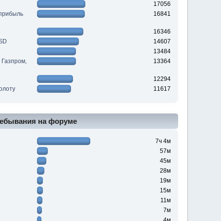
17056
(прибыль
16841
16346
USD
14607
13484
 Газпром,
13364
12294
Золоту
11617
ебывания на форуме
7ч 4м
57м
45м
28м
19м
15м
11м
7м
4м