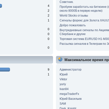
Советник.
4
Пробуем заработать на биткоине 
2
около 8000$ в первую неделю)
2
World Stocks отзывы
1
Сигналы форекс для Золота XAU
Добро пожаловать
0
Внутридневные сигналы по Акциям
0
Сбербанк и другие
0
Торговая система EURUSD Н1-М30
Рассылка сигналов в Телеграм по 
0
Максимальное время пр
9
Администратор
1
Юрий
Viktor
yuriy
Ivan84
megaTraderFx
Юрий Васильев
SAM
Dark_Knight