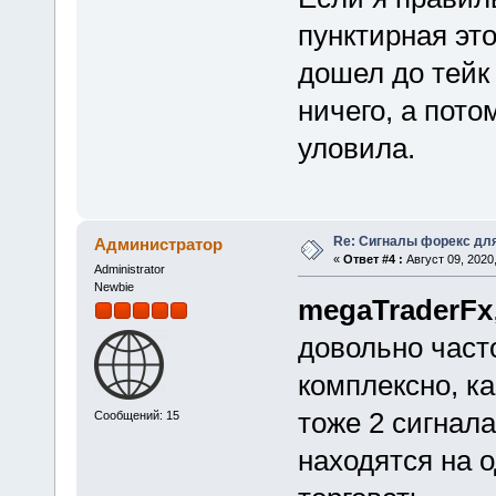
пунктирная это
дошел до тейк 
ничего, а пото
уловила.
Re: Сигналы форекс дл
Администратор
«
Ответ #4 :
Август 09, 2020,
Administrator
Newbie
megaTraderFx
довольно часто
комплексно, ка
тоже 2 сигнала
Сообщений: 15
находятся на 