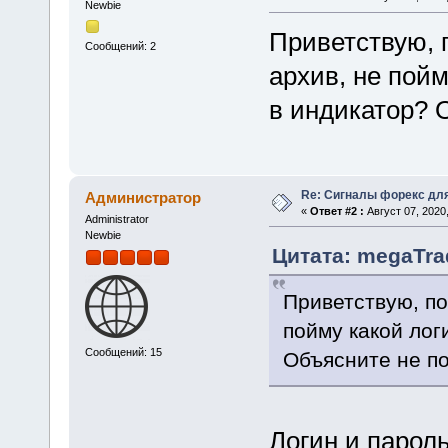
Newbie
Приветствую, 
Сообщений: 2
архив, не пойм
в индикатор? 
Re: Сигналы форекс дл
Администратор
«
Ответ #2 :
Август 07, 2020,
Administrator
Newbie
Цитата: megaTrad
Приветствую, по
пойму какой лог
Сообщений: 15
Объясните не по
Логин и парол