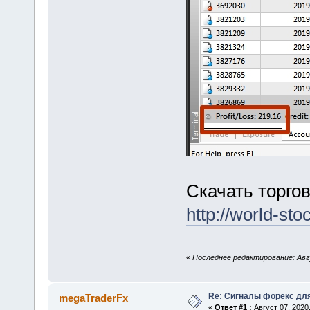
Скачать торго
http://world-sto
«
Последнее редактирование: Авг
Re: Сигналы форекс дл
megaTraderFx
«
Ответ #1 :
Август 07, 2020,